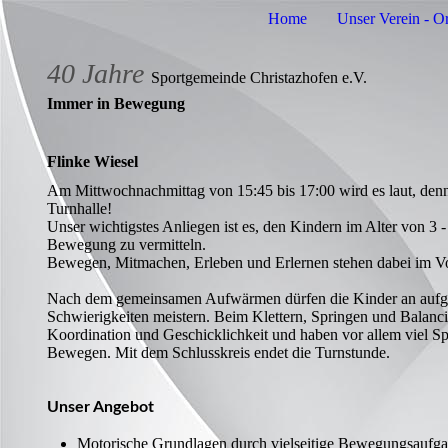
Home
Unser Verein - O
40 Jahre
Sportgemeinde Christazh
ofen e.V.
Immer in Bewegung
Flinke Wiesel
Am Mittwochnachmittag von 15:45 bis 17:00 wird es laut, denn 
Turnhalle!
Unser wichtigstes Anliegen ist es, den Kindern im Alter von 3 
Bewegung zu vermitteln.
Bewegen, Mitmachen, Erleben und Erlernen stehen dabei im V
Nach dem gemeinsamen Aufwärmen dürfen die Kinder an aufge
Schwierigkeiten meistern. Beim Klettern, Springen und Balancie
Koordination und Geschicklichkeit und haben vor allem viel S
Bewegen. Mit dem Schlusskreis endet die Turnstunde.
Unser Angebot
Motorische Grundlagen durch vielseitige Bewegungsaufga